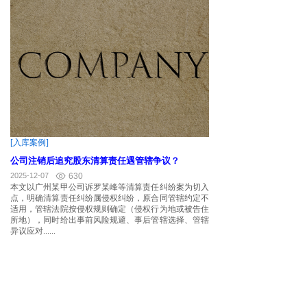
[入库案例]
公司注销后追究股东清算责任遇管辖争议？
2025-12-07
630
本文以广州某甲公司诉罗某峰等清算责任纠纷案为切入
点，明确清算责任纠纷属侵权纠纷，原合同管辖约定不
适用，管辖法院按侵权规则确定（侵权行为地或被告住
所地），同时给出事前风险规避、事后管辖选择、管辖
异议应对......