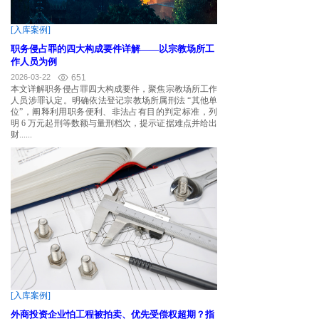
[入库案例]
职务侵占罪的四大构成要件详解——以宗教场所工
作人员为例
2026-03-22
651
本文详解职务侵占罪四大构成要件，聚焦宗教场所工作
人员涉罪认定。明确依法登记宗教场所属刑法 “其他单
位”，阐释利用职务便利、非法占有目的判定标准，列
明 6 万元起刑等数额与量刑档次，提示证据难点并给出
财......
[入库案例]
外商投资企业怕工程被拍卖、优先受偿权超期？指