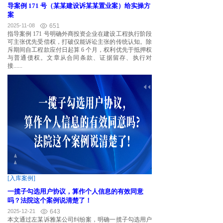
导案例 171 号（某某建设诉某某置业案）给实操方
案
2025-11-08
651
指导案例 171 号明确外商投资企业在建设工程执行阶段
可主张优先受偿权，打破仅能诉讼主张的传统认知。除
斥期间自工程款应付日起算 6 个月，权利优先于抵押权
与普通债权。文章从合同条款、证据留存、执行对
接......
[入库案例]
一揽子勾选用户协议，算作个人信息的有效同意
吗？法院这个案例说清楚了！
2025-12-21
643
本文通过左某诉雅某公司纠纷案，明确一揽子勾选用户