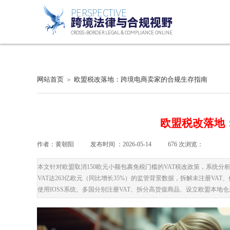
PERSPECTIVE
跨境法律
与合规视野
CROSS-BORDER
LEGAL
& COMPLIANCE ONLINE
网站首页
欧盟税改落地：跨境电商卖家的合规生存指南
＞
欧盟税改落地
作者：
黄朝阳
|
发布时间 ：
2026-05-14
|
676
次浏览：
|
|
本文针对欧盟取消150欧元小额包裹免税门槛的VAT税改政策，系统分析
VAT达263亿欧元（同比增长35%）的监管背景数据，拆解未注册VA
使用IOSS系统、多国分别注册VAT、拆分高货值商品、设立欧盟本地仓库