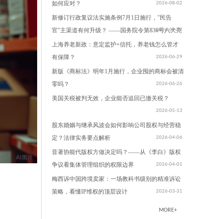
如何应对？
2026-08-02
新修订行政复议法实施条例7月1日施行，"民告
官"主渠道有何升级？ ——国务院令第836号八大亮
2026-07-17
点解读
上海养老新政：意定监护+信托，养老钱怎么管才
有保障？
2026-06-29
新版《商标法》明年1月施行，企业囤的商标会被清
零吗？
2026-06-26
美国关税被判无效，企业能否追回已缴关税？
2026-05-13
股东婚姻与继承风波会如何影响公司股权与经营稳
定？法律实务要点解析
2026-04-06
音著协能代版权方做决定吗？——从《李白》版权
争议看集体管理组织的权限边界
2026-04-01
梅西诉中国跨境卖家：一场教科书级别的精准诉讼
策略，看懂IP维权的顶层设计
2026-03-31
美国法院如何认定网络攻击案件的电子证据？——
MORE+
从腾讯最近在美国被提起的诉讼看 IP 溯源、攻击链
2026-03-30