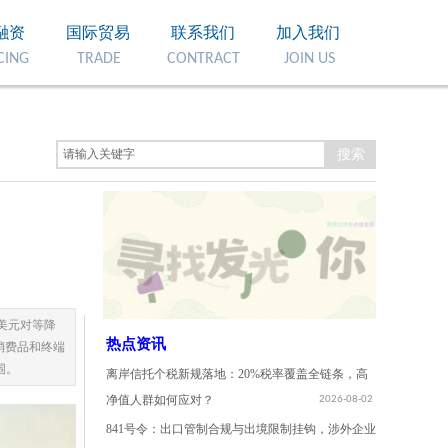
融资
国际贸易
联系我们
加入我们
CING
TRADE
CONTRACT
JOIN
US
搜索
亿美元对等降
热点资讯
消费品和终端
围。
离岸信托个税新规落地：20%税率覆盖全链条，高
净值人群如何应对？
2026-08-02
841号令：出口管制合规与出境限制挂钩，涉外企业