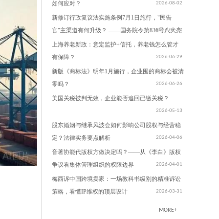
如何应对？
2026-08-02
新修订行政复议法实施条例7月1日施行，"民告
官"主渠道有何升级？ ——国务院令第836号八大亮
2026-07-17
点解读
上海养老新政：意定监护+信托，养老钱怎么管才
有保障？
2026-06-29
新版《商标法》明年1月施行，企业囤的商标会被清
零吗？
2026-06-26
美国关税被判无效，企业能否追回已缴关税？
2026-05-13
股东婚姻与继承风波会如何影响公司股权与经营稳
定？法律实务要点解析
2026-04-06
音著协能代版权方做决定吗？——从《李白》版权
争议看集体管理组织的权限边界
2026-04-01
梅西诉中国跨境卖家：一场教科书级别的精准诉讼
策略，看懂IP维权的顶层设计
2026-03-31
美国法院如何认定网络攻击案件的电子证据？——
MORE+
从腾讯最近在美国被提起的诉讼看 IP 溯源、攻击链
2026-03-30