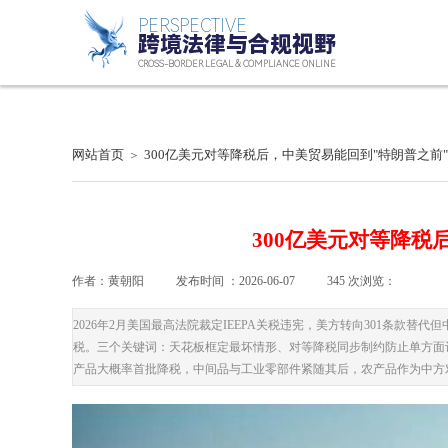
PERSPECTIVE
跨境法律
与合规视野
CROSS-BORDER
LEGAL
& COMPLIANCE ONLINE
网站首页
300亿美元对等降税后，中美贸易能回到"特朗普之前
＞
300亿美元对等降税
作者：
黄朝阳
|
发布时间 ：
2026-06-07
|
345
次浏览：
|
|
2026年2月美国最高法院裁定IEEPA关税违宪，美方转向301条款
税。三个关键词：天花板框定最坏情形、对等降税同步制约防止单方面
产品大概率首批降税，中间品与工业零部件紧随其后，农产品作为中方